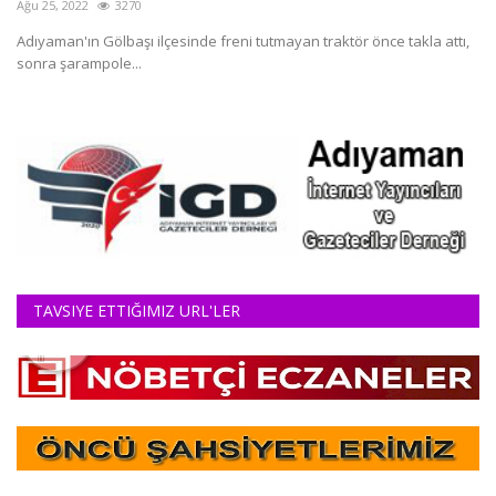
Ağu 25, 2022
3270
DİĞER
Adıyaman'ın Gölbaşı ilçesinde freni tutmayan traktör önce takla attı,
sonra şarampole...
YAZARLARIMIZ
ÖZEL ANKETLER
TAVSIYE ETTIĞIMIZ URL'LER