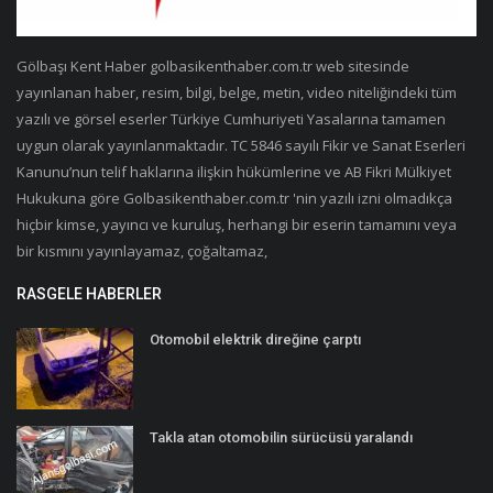
Gölbaşı Kent Haber golbasikenthaber.com.tr web sitesinde
yayınlanan haber, resim, bilgi, belge, metin, video niteliğindeki tüm
yazılı ve görsel eserler Türkiye Cumhuriyeti Yasalarına tamamen
uygun olarak yayınlanmaktadır. TC 5846 sayılı Fikir ve Sanat Eserleri
Kanunu’nun telif haklarına ilişkin hükümlerine ve AB Fikri Mülkiyet
Hukukuna göre Golbasikenthaber.com.tr 'nin yazılı izni olmadıkça
hiçbir kimse, yayıncı ve kuruluş, herhangi bir eserin tamamını veya
bir kısmını yayınlayamaz, çoğaltamaz,
RASGELE HABERLER
Otomobil elektrik direğine çarptı
Takla atan otomobilin sürücüsü yaralandı