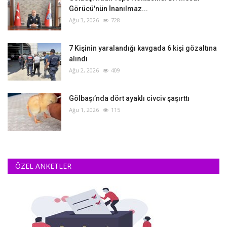
Görücü'nün İnanılmaz...
Ağu 3, 2026
728
‎7 Kişinin yaralandığı kavgada 6 kişi gözaltına
alındı
Ağu 2, 2026
409
Gölbaşı’nda dört ayaklı civciv şaşırttı
Ağu 1, 2026
115
ÖZEL ANKETLER