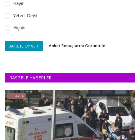
Hayır
Yeterli Değil
Hiçbiri
Anket Sonuçlarını Görüntüle
ANKETE OY VER
RASGELE HABERLER
3. SAYFA