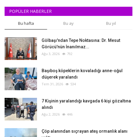
POPÜLER HABERLER
Bu hafta
Bu ay
Bu yıl
Gölbaşı'ndan Tepe Noktasına: Dr. Mesut
Görücü'nün İnanılmaz...
Ağu 3, 2026
792
Başıboş köpeklerin kovaladığı anne-oğul
düşerek yaralandı
Tem 31, 2026
534
‎7 Kişinin yaralandığı kavgada 6 kişi gözaltına
alındı
Ağu 2, 2026
446
Çöp alanından sıçrayan ateş ormanlık alanı