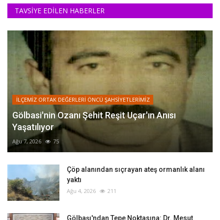
TAVSİYE EDİLEN HABERLER
İLÇEMİZ ORTAK DEĞERLERİ ÖNCÜ ŞAHSİYETLERİMİZ
Gölbasi'nin Ozanı Şehit Reşit Uçar'ın Anısı
Yaşatılıyor
Ağu 7, 2026
75
Çöp alanından sıçrayan ateş ormanlık alanı
yaktı
Ağu 4, 2026
211
Gölbaşı'ndan Tepe Noktasına: Dr. Mesut