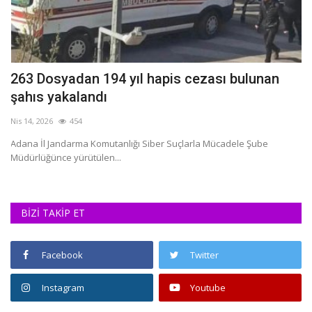
263 Dosyadan 194 yıl hapis cezası bulunan
A
şahıs yakalandı
Ağ
Nis 14, 2026
454
Ad
ge
Adana İl Jandarma Komutanlığı Siber Suçlarla Mücadele Şube
Müdürlüğünce yürütülen...
BİZİ TAKİP ET
Facebook
Twitter
Instagram
Youtube