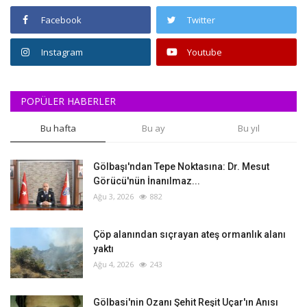
Facebook
Twitter
Instagram
Youtube
POPÜLER HABERLER
Bu hafta
Bu ay
Bu yıl
Gölbaşı'ndan Tepe Noktasına: Dr. Mesut
Görücü'nün İnanılmaz...
Ağu 3, 2026
882
Çöp alanından sıçrayan ateş ormanlık alanı
yaktı
Ağu 4, 2026
243
Gölbasi'nin Ozanı Şehit Reşit Uçar'ın Anısı