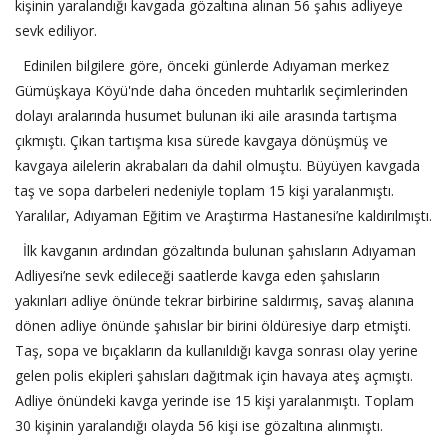
kişinin yaralandığı kavgada gözaltına alınan 56 şahıs adliyeye
sevk ediliyor.
‎ Edinilen bilgilere göre, önceki günlerde Adıyaman merkez
Gümüşkaya Köyü'nde daha önceden muhtarlık seçimlerinden
dolayı aralarında husumet bulunan iki aile arasında tartışma
çıkmıştı. Çıkan tartışma kısa sürede kavgaya dönüşmüş ve
kavgaya ailelerin akrabaları da dahil olmuştu. Büyüyen kavgada
taş ve sopa darbeleri nedeniyle toplam 15 kişi yaralanmıştı.
Yaralılar, Adıyaman Eğitim ve Araştırma Hastanesi’ne kaldırılmıştı.
‎ İlk kavganın ardından gözaltında bulunan şahısların Adıyaman
Adliyesi’ne sevk edileceği saatlerde kavga eden şahısların
yakınları adliye önünde tekrar birbirine saldırmış, savaş alanına
dönen adliye önünde şahıslar bir birini öldüresiye darp etmişti.
Taş, sopa ve bıçakların da kullanıldığı kavga sonrası olay yerine
gelen polis ekipleri şahısları dağıtmak için havaya ateş açmıştı.
Adliye önündeki kavga yerinde ise 15 kişi yaralanmıştı. Toplam
30 kişinin yaralandığı olayda 56 kişi ise gözaltına alınmıştı.