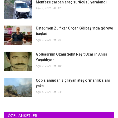
Menfeze çarpan araç sürücüsü yaralandı
Ağu 9, 2026
120
Üsteğmen Zülfikar Orçan Gölbaşı’nda göreve
başladı
Ağu 9, 2026
96
Gölbasi'nin Ozanı Şehit Reşit Uçar'ın Anısı
Yaşatılıyor
Ağu 7, 2026
188
Çöp alanından sıçrayan ateş ormanlık alanı
yaktı
Ağu 4, 2026
231
ÖZEL ANKETLER