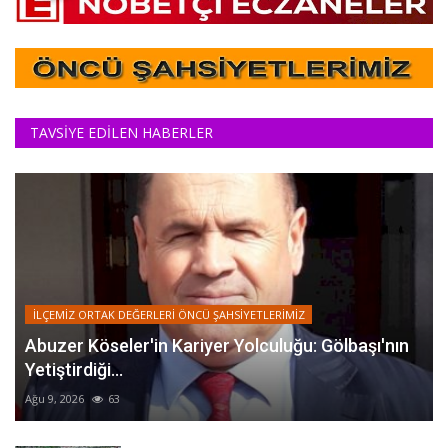
TAVSİYE EDİLEN HABERLER
İLÇEMİZ ORTAK DEĞERLERİ ÖNCÜ ŞAHSİYETLERİMİZ
Abuzer Köseler'in Kariyer Yolculuğu: Gölbaşı'nın
Yetiştirdiği...
Ağu 9, 2026
63