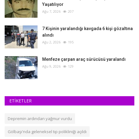
Yaşatılıyor
Ağu 7, 2026
207
‎7 Kişinin yaralandığı kavgada 6 kişi gözaltına
alındı
Ağu 2, 2026
195
Menfeze çarpan araç sürücüsü yaralandı
Ağu 9, 2026
129
ETİKETLER
Depremin ardından yağmur vurdu
Gölbaşı'nda geleneksel tıp polikliniği açıldı