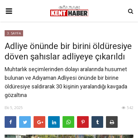
ANA SAYFA
3. SAYFA
İLETIŞIM
Adliye önünde bir birini öldüresiye
3. SAYFA
döven şahıslar adliyeye çıkarıldı
GÜNDEM
Muhtarlık seçimlerinden dolayı aralarında husumet
YAŞAM
bulunan ve Adıyaman Adliyesi önünde bir birine
SAĞLIK
öldüresiye saldırarak 30 kişinin yaralandığı kavgada
gözaltına
SİYASET
Eki 5, 2025
542
KÜNYE
MALATYA
SPOR