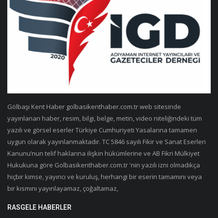
Gölbaşı Kent Haber golbasikenthaber.com.tr web sitesinde
yayınlanan haber, resim, bilgi, belge, metin, video niteliğindeki tüm
yazılı ve görsel eserler Türkiye Cumhuriyeti Yasalarına tamamen
uygun olarak yayınlanmaktadır. TC 5846 sayılı Fikir ve Sanat Eserleri
Kanunu’nun telif haklarına ilişkin hükümlerine ve AB Fikri Mülkiyet
Hukukuna göre Golbasikenthaber.com.tr 'nin yazılı izni olmadıkça
hiçbir kimse, yayıncı ve kuruluş, herhangi bir eserin tamamını veya
bir kısmını yayınlayamaz, çoğaltamaz,
RASGELE HABERLER