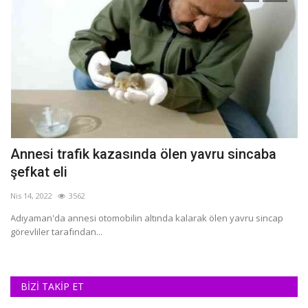
Annesi trafik kazasında ölen yavru sincaba
K
şefkat eli
Ka
Nis 14, 2022
3562
Ka
me
Adıyaman'da annesi otomobilin altında kalarak ölen yavru sincap
görevliler tarafından...
BİZİ TAKİP ET