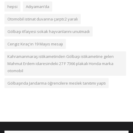
hepsi
Adıyaman’da
Otomobil istinat duvarına çarptı:2 yaralı
Gölbaşı itfaiyesi sokak hayvanlarını unutmadı
Cengiz Kıraç'ın 19 Mayıs mesajı
Kahramanmaraş istikametinden Gölbaşı istikametine gelen
Mahmut Erdem idaresindeki 27 F 7366 plakalı Honda marka
otomobil
Gölbaşında Jandarma öğrencilere meslek tanıtımı yaptı