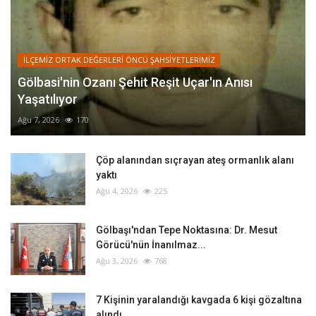
İLÇEMİZ ORTAK DEĞERLERİ ÖNCÜ ŞAHSİYETLERİMİZ
Gölbasi'nin Ozanı Şehit Reşit Uçar'ın Anısı
Yaşatılıyor
Ağu 7, 2026
170
Çöp alanından sıçrayan ateş ormanlık alanı
yaktı
Ağu 4, 2026
225
Gölbaşı'ndan Tepe Noktasına: Dr. Mesut
Görücü'nün İnanılmaz...
Ağu 3, 2026
768
‎7 Kişinin yaralandığı kavgada 6 kişi gözaltına
alındı