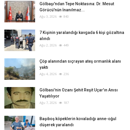
Gölbaşı'ndan Tepe Noktasına: Dr. Mesut
Görücü'nün İnanılmaz...
Ağu 3, 2026
840
‎7 Kişinin yaralandığı kavgada 6 kişi gözaltına
alındı
Ağu 2, 2026
449
Çöp alanından sıçrayan ateş ormanlık alanı
yaktı
Ağu 4, 2026
236
Gölbasi'nin Ozanı Şehit Reşit Uçar'ın Anısı
Yaşatılıyor
Ağu 7, 2026
187
Başıboş köpeklerin kovaladığı anne-oğul
düşerek yaralandı