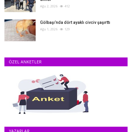
Ağu 2, 2026
412
Gölbaşı’nda dört ayaklı civciv şaşırttı
Ağu 1, 2026
129
ÖZEL ANKETLER
YAZARLAR