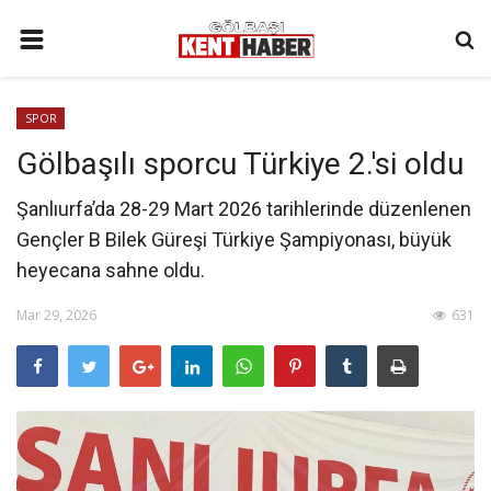
ANA SAYFA
SPOR
İLETIŞIM
Gölbaşılı sporcu Türkiye 2.'si oldu
3. SAYFA
Şanlıurfa’da 28-29 Mart 2026 tarihlerinde düzenlenen
GÜNDEM
Gençler B Bilek Güreşi Türkiye Şampiyonası, büyük
YAŞAM
heyecana sahne oldu.
SAĞLIK
Mar 29, 2026
631
SİYASET
KÜNYE
MALATYA
SPOR