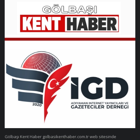
Gölbaşı Kent Haber golbasikenthaber.com.tr web sitesinde