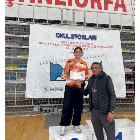
DİĞER
YAZARLARIMIZ
ÖZEL ANKETLER