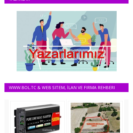
WWW.BOL.TC & WEB SITEM, İLAN VE FIRMA REHBERI