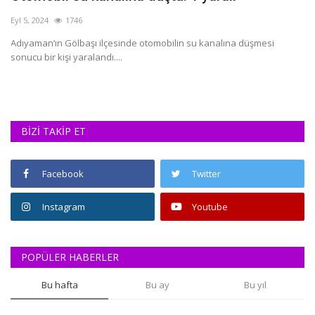
a
Eyl 5, 2024
1746
Te
Adıyaman’ın Gölbaşı ilçesinde otomobilin su kanalına düşmesi
sonucu bir kişi yaralandı....
Ad
ka
BİZİ TAKİP ET
Facebook
Twitter
Instagram
Youtube
POPÜLER HABERLER
Bu hafta
Bu ay
Bu yıl