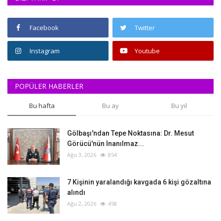
Facebook
Twitter
Instagram
Youtube
POPÜLER HABERLER
Bu hafta
Bu ay
Bu yıl
Gölbaşı'ndan Tepe Noktasına: Dr. Mesut
Görücü'nün İnanılmaz...
Ağu 3, 2026
854
‎7 Kişinin yaralandığı kavgada 6 kişi gözaltına
alındı
Ağu 2, 2026
458