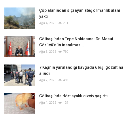
Çöp alanından sıçrayan ateş ormanlık alanı
yaktı
Ağu 4, 2026
231
Gölbaşı'ndan Tepe Noktasına: Dr. Mesut
Görücü'nün İnanılmaz...
Ağu 3, 2026
780
‎7 Kişinin yaralandığı kavgada 6 kişi gözaltına
alındı
Ağu 2, 2026
418
Gölbaşı’nda dört ayaklı civciv şaşırttı
Ağu 1, 2026
129