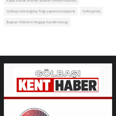
Kayıp olarak aranan adamın cesedi bulundu
Gölbaşı'nda buğday firiği yapımına başlandı
Gölbaşında
Başkan Yıldırım'ın Regaip Kandili mesajı