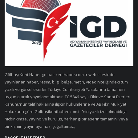
Gölbaşı Kent Haber golbasikenthaber.com.tr web sitesinde
yayınlanan haber, resim, bilgi, belge, metin, video niteliğindeki tüm
yazılı ve görsel eserler Türkiye Cumhuriyeti Yasalarına tamamen
uygun olarak yayınlanmaktadır. TC 5846 sayılı Fikir ve Sanat Eserleri
Kanunu’nun telif haklarına ilişkin hükümlerine ve AB Fikri Mülkiyet
Hukukuna göre Golbasikenthaber.com.tr 'nin yazılı izni olmadıkça
hiçbir kimse, yayıncı ve kuruluş, herhangi bir eserin tamamını veya
bir kısmını yayınlayamaz, çoğaltamaz,