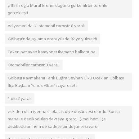
çiftinin oğlu Murat Erenin düğünü görkemli bir törenle
gerçekleşti.
Adıyaman'da iki otomobil çarpıştı: 8 yaralı
Gölbaşı'nda aşılama oranı yüzde 92'ye yükseldi
Tekeri patlayan kamyonet ikametin balkonuna
Otomobiller çarpıştı: 3 yaralı
‎Gölbaşı Kaymakamı Tarık Buğra Seyhan Ülkü Ocakları Gölbaşı
İlçe Başkanı Yunus Alkan’ ı ziyaret etti. ‎
1 ölü 2 yaralı
eskiden olsa işler nasıl olacak diye düşüncesi olurdu. Sonra
mahalle dedikoduları devreye girerdi. Şimdi hem ilçe
dedikoduları hem de sadece bir düşüncesi vardı: