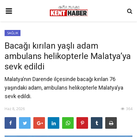
ANA SAYFA
SAĞLIK
İLETIŞIM
Bacağı kırılan yaşlı adam
3. SAYFA
ambulans helikopterle Malatya’ya
GÜNDEM
sevk edildi
YAŞAM
Malatya’nın Darende ilçesinde bacağı kırılan 76
SAĞLIK
yaşındaki adam, ambulans helikopterle Malatya’ya
sevk edildi. ‎
SİYASET
KÜNYE
Haz 8, 2026
364
MALATYA
SPOR