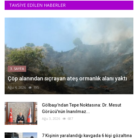
TAVSİYE EDİLEN HABERLER
3. SAYFA
Çöp alanından sıçrayan ateş ormanlık alanı yaktı
Ağu 4, 2026
195
Gölbaşı'ndan Tepe Noktasına: Dr. Mesut
Görücü'nün İnanılmaz...
Ağu 3, 2026
687
‎7 Kişinin yaralandığı kavgada 6 kişi gözaltına