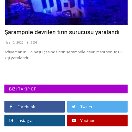
Şarampole devrilen tırın sürücüsü yaralandı
H
h
Haz 12, 2023
2608
Ma
Adıyaman'ın Gölbaşı ilçesinde tırın şarampole devrilmesi sonucu 1
kişi yaralandı.
Ad
Am
BİZİ TAKİP ET
Facebook
Twitter
Instagram
Youtube