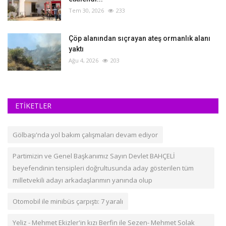
Tem 30, 2026
233
Çöp alanından sıçrayan ateş ormanlık alanı
yaktı
Ağu 4, 2026
203
ETİKETLER
Gölbaşı'nda yol bakım çalışmaları devam ediyor
Partimizin ve Genel Başkanımız Sayın Devlet BAHÇELİ
beyefendinin tensipleri doğrultusunda aday gösterilen tüm
milletvekili adayı arkadaşlarımın yanında olup
Otomobil ile minibüs çarpıştı: 7 yaralı
Yeliz - Mehmet Ekizler'in kızı Berfin ile Sezen- Mehmet Solak