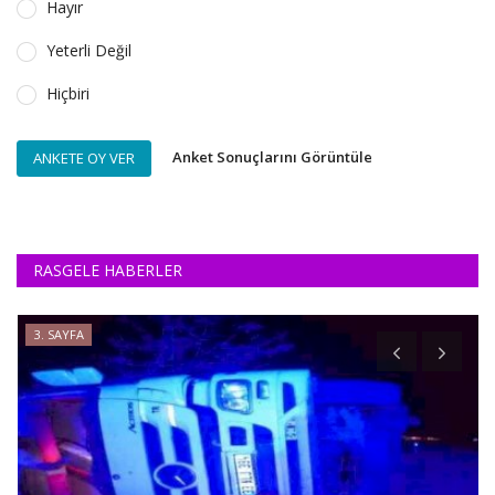
Hayır
Yeterli Değil
Hiçbiri
Anket Sonuçlarını Görüntüle
ANKETE OY VER
RASGELE HABERLER
3. SAYFA