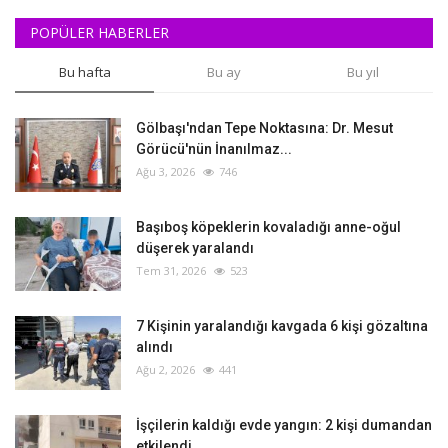
POPÜLER HABERLER
Bu hafta
Bu ay
Bu yıl
Gölbaşı'ndan Tepe Noktasına: Dr. Mesut
Görücü'nün İnanılmaz...
Ağu 3, 2026
746
Başıboş köpeklerin kovaladığı anne-oğul
düşerek yaralandı
Tem 31, 2026
523
‎7 Kişinin yaralandığı kavgada 6 kişi gözaltına
alındı
Ağu 2, 2026
441
İşçilerin kaldığı evde yangın: 2 kişi dumandan
etkilendi...