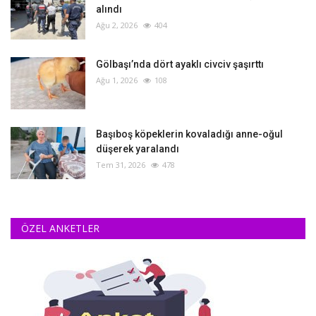
alındı
Ağu 2, 2026
404
Gölbaşı’nda dört ayaklı civciv şaşırttı
Ağu 1, 2026
108
Başıboş köpeklerin kovaladığı anne-oğul
düşerek yaralandı
Tem 31, 2026
478
ÖZEL ANKETLER