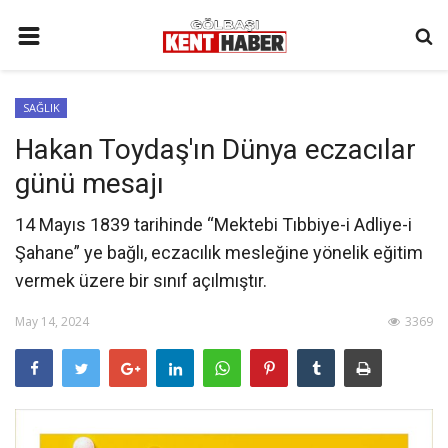
ANA SAYFA
SAĞLIK
İLETIŞIM
Hakan Toydaş'ın Dünya eczacılar
3. SAYFA
günü mesajı
GÜNDEM
14 Mayıs 1839 tarihinde “Mektebi Tıbbiye-i Adliye-i
YAŞAM
Şahane” ye bağlı, eczacılık mesleğine yönelik eğitim
SAĞLIK
vermek üzere bir sınıf açılmıştır.
SİYASET
May 14, 2024
3369
KÜNYE
MALATYA
SPOR