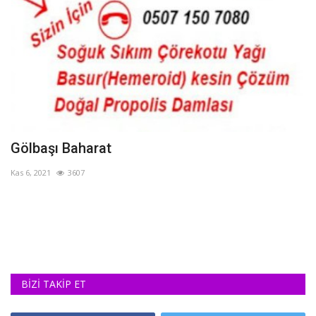
Gölbaşı Baharat
A
Kas 6, 2021
3607
Ma
Mü
ve
BİZİ TAKİP ET