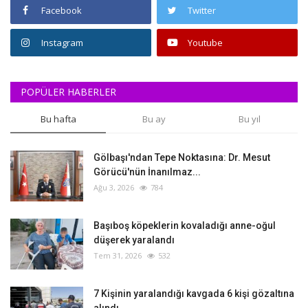
Facebook
Twitter
Instagram
Youtube
POPÜLER HABERLER
Bu hafta
Bu ay
Bu yıl
Gölbaşı'ndan Tepe Noktasına: Dr. Mesut
Görücü'nün İnanılmaz...
Ağu 3, 2026
784
Başıboş köpeklerin kovaladığı anne-oğul
düşerek yaralandı
Tem 31, 2026
532
‎7 Kişinin yaralandığı kavgada 6 kişi gözaltına