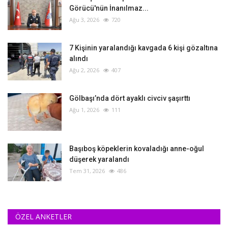
Görücü'nün İnanılmaz...
Ağu 3, 2026
720
‎7 Kişinin yaralandığı kavgada 6 kişi gözaltına
alındı
Ağu 2, 2026
407
Gölbaşı’nda dört ayaklı civciv şaşırttı
Ağu 1, 2026
111
Başıboş köpeklerin kovaladığı anne-oğul
düşerek yaralandı
Tem 31, 2026
486
ÖZEL ANKETLER