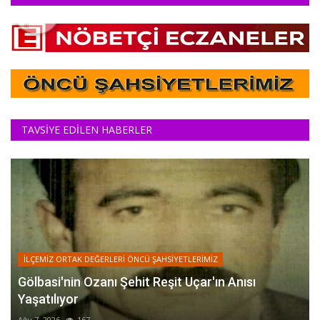
TAVSİYE EDİLEN HABERLER
İLÇEMİZ ORTAK DEĞERLERİ ÖNCÜ ŞAHSİYETLERİMİZ
Gölbasi'nin Ozanı Şehit Reşit Uçar'ın Anısı
Yaşatılıyor
Ağu 7, 2026
167