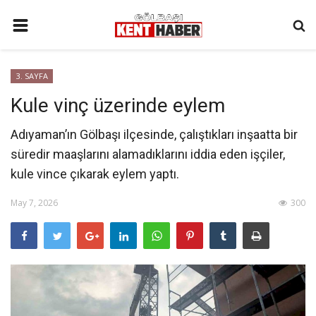
ANA SAYFA
3. SAYFA
İLETIŞIM
Kule vinç üzerinde eylem
3. SAYFA
Adıyaman’ın Gölbaşı ilçesinde, çalıştıkları inşaatta bir
GÜNDEM
süredir maaşlarını alamadıklarını iddia eden işçiler,
YAŞAM
kule vince çıkarak eylem yaptı.
SAĞLIK
May 7, 2026
300
SİYASET
KÜNYE
MALATYA
SPOR