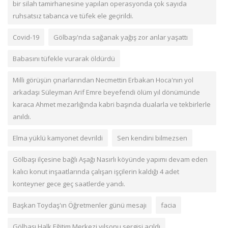
bir silah tamirhanesine yapılan operasyonda çok sayıda
ruhsatsız tabanca ve tüfek ele geçirildi.
Covid-19
Gölbaşı'nda sağanak yağış zor anlar yaşattı
Babasını tüfekle vurarak öldürdü
Milli görüşün çınarlarından Necmettin Erbakan Hoca'nın yol
arkadaşı Süleyman Arif Emre beyefendi ölüm yıl dönümünde
karaca Ahmet mezarlığında kabri başında dualarla ve tekbirlerle
anıldı.
Elma yüklü kamyonet devrildi
Sen kendini bilmezsen
Gölbaşı ilçesine bağlı Aşağı Nasırlı köyünde yapımı devam eden
kalıcı konut inşaatlarında çalışan işçilerin kaldığı 4 adet
konteyner gece geç saatlerde yandı.
Başkan Toydaş'ın Öğretmenler günü mesajı
facia
Gölbaşı Halk Eğitim Merkezi yılsonu sergisi açıldı