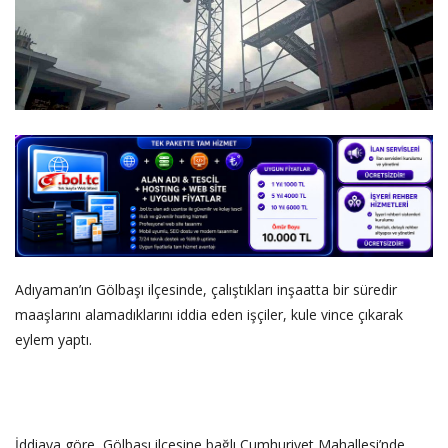
DİĞER
YAZARLARIMIZ
ÖZEL ANKETLER
Adıyaman’ın Gölbaşı ilçesinde, çalıştıkları inşaatta bir süredir
maaşlarını alamadıklarını iddia eden işçiler, kule vince çıkarak
eylem yaptı.
‎İddiaya göre, Gölbaşı ilçesine bağlı Cumhuriyet Mahallesi’nde