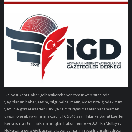
Gölbaşı Kent Haber golbasikenthaber.com.tr web sitesinde
yayınlanan haber, resim, bilgi, belge, metin, video niteliğindeki tüm
yazılı ve görsel eserler Türkiye Cumhuriyeti Yasalarına tamamen
uygun olarak yayınlanmaktadır. TC 5846 sayılı Fikir ve Sanat Eserleri
Kanunu’nun telif haklarına ilişkin hükümlerine ve AB Fikri Mülkiyet
Hukukuna göre Golbasikenthaber.com.tr 'nin yazılı izni olmadıkça