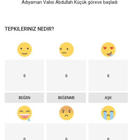
Adıyaman Valisi Abdullah Küçük göreve başladı ‎
TEPKILERINIZ NEDIR?
0
0
0
BEĞEN
BEĞENME
AŞK
0
0
0