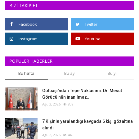
BİZİ TAKİP ET
Facebook
Twitter
Instagram
Youtube
POPÜLER HABERLER
Bu hafta
Bu ay
Bu yıl
Gölbaşı'ndan Tepe Noktasına: Dr. Mesut
Görücü'nün İnanılmaz...
Ağu 3, 2026
839
‎7 Kişinin yaralandığı kavgada 6 kişi gözaltına
alındı
Ağu 2, 2026
449