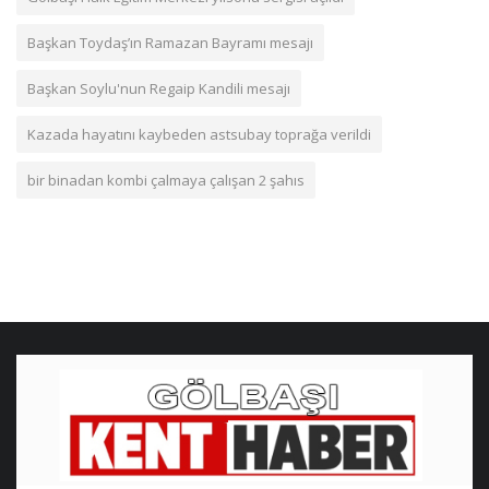
Başkan Toydaş’ın Ramazan Bayramı mesajı
Başkan Soylu'nun Regaip Kandili mesajı
Kazada hayatını kaybeden astsubay toprağa verildi
bir binadan kombi çalmaya çalışan 2 şahıs