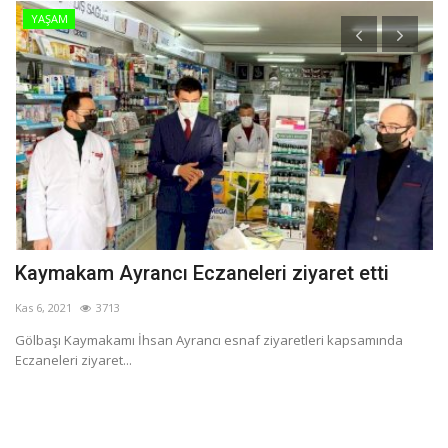
YAŞAM
Kaymakam Ayrancı Eczaneleri ziyaret etti
O
Kas 6, 2021
3713
Ka
Gölbaşı Kaymakamı İhsan Ayrancı esnaf ziyaretleri kapsamında
Ad
Eczaneleri ziyaret...
ça