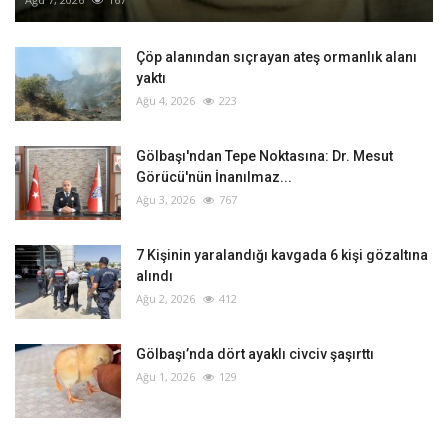
Çöp alanından sıçrayan ateş ormanlık alanı
yaktı
Ağu 4, 2026
223
Gölbaşı'ndan Tepe Noktasına: Dr. Mesut
Görücü'nün İnanılmaz...
Ağu 3, 2026
767
‎7 Kişinin yaralandığı kavgada 6 kişi gözaltına
alındı
Ağu 2, 2026
412
Gölbaşı’nda dört ayaklı civciv şaşırttı
Ağu 1, 2026
129