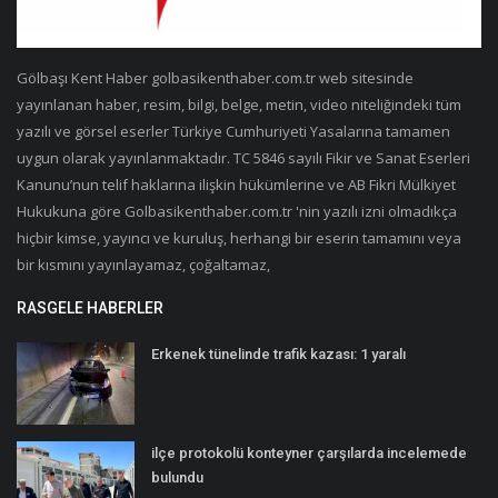
Gölbaşı Kent Haber golbasikenthaber.com.tr web sitesinde
yayınlanan haber, resim, bilgi, belge, metin, video niteliğindeki tüm
yazılı ve görsel eserler Türkiye Cumhuriyeti Yasalarına tamamen
uygun olarak yayınlanmaktadır. TC 5846 sayılı Fikir ve Sanat Eserleri
Kanunu’nun telif haklarına ilişkin hükümlerine ve AB Fikri Mülkiyet
Hukukuna göre Golbasikenthaber.com.tr 'nin yazılı izni olmadıkça
hiçbir kimse, yayıncı ve kuruluş, herhangi bir eserin tamamını veya
bir kısmını yayınlayamaz, çoğaltamaz,
RASGELE HABERLER
Erkenek tünelinde trafik kazası: 1 yaralı
ilçe protokolü konteyner çarşılarda incelemede
bulundu