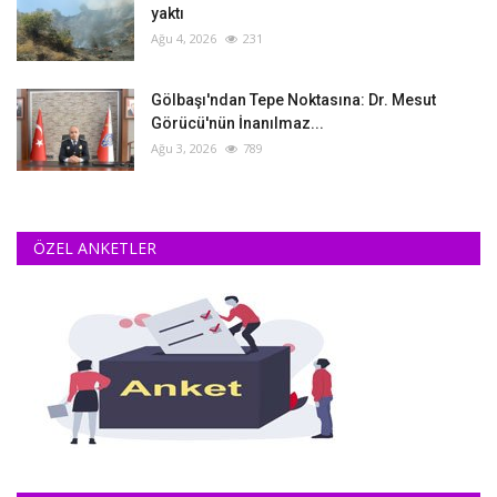
yaktı
Ağu 4, 2026
231
Gölbaşı'ndan Tepe Noktasına: Dr. Mesut
Görücü'nün İnanılmaz...
Ağu 3, 2026
789
ÖZEL ANKETLER