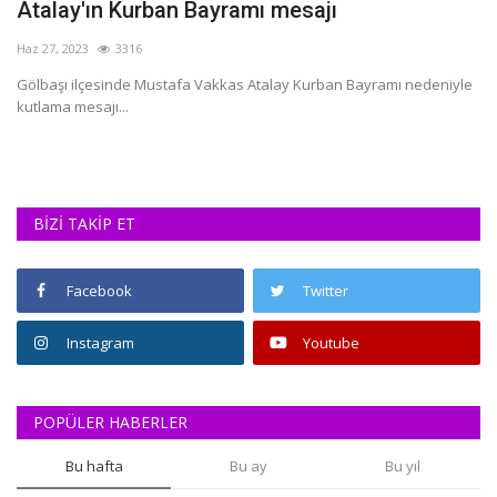
Atalay'ın Kurban Bayramı mesajı
İ
Haz 27, 2023
3316
Ka
Gölbaşı ilçesinde Mustafa Vakkas Atalay Kurban Bayramı nedeniyle
İş
kutlama mesajı...
me
in
BİZİ TAKİP ET
Facebook
Twitter
Instagram
Youtube
POPÜLER HABERLER
Bu hafta
Bu ay
Bu yıl