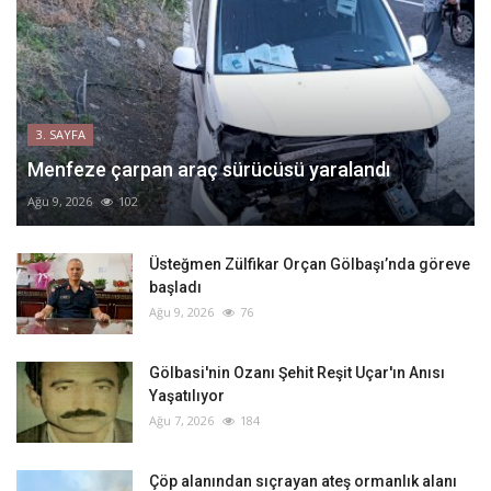
3. SAYFA
Menfeze çarpan araç sürücüsü yaralandı
Ağu 9, 2026
102
Üsteğmen Zülfikar Orçan Gölbaşı’nda göreve
başladı
Ağu 9, 2026
76
Gölbasi'nin Ozanı Şehit Reşit Uçar'ın Anısı
Yaşatılıyor
Ağu 7, 2026
184
Çöp alanından sıçrayan ateş ormanlık alanı