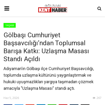
ANA SAYFA
YAŞAM
İLETIŞIM
Gölbaşı Cumhuriyet
3. SAYFA
Başsavcılığı’ndan Toplumsal
GÜNDEM
Barışa Katkı: Uzlaşma Masası
YAŞAM
Standı Açıldı ‎
SAĞLIK
Adıyaman’ın Gölbaşı ilçe Cumhuriyet Başsavcılığı,
SİYASET
toplumda uzlaşma kültürünü yaygınlaştırmak ve
hukuki uyuşmazlıkları yargıya taşımadan çözmek
KÜNYE
amacıyla "Uzlaşma Masası" standı açtı.
MALATYA
Haz 5, 2026
267
SPOR