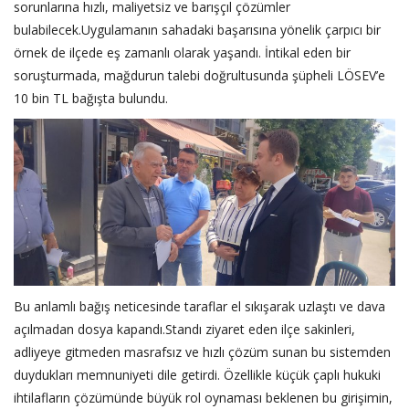
sorunlarına hızlı, maliyetsiz ve barışçıl çözümler
bulabilecek.Uygulamanın sahadaki başarısına yönelik çarpıcı bir
örnek de ilçede eş zamanlı olarak yaşandı. İntikal eden bir
soruşturmada, mağdurun talebi doğrultusunda şüpheli LÖSEV’e
10 bin TL bağışta bulundu.
Bu anlamlı bağış neticesinde taraflar el sıkışarak uzlaştı ve dava
açılmadan dosya kapandı.Standı ziyaret eden ilçe sakinleri,
adliyeye gitmeden masrafsız ve hızlı çözüm sunan bu sistemden
duydukları memnuniyeti dile getirdi. Özellikle küçük çaplı hukuki
ihtilafların çözümünde büyük rol oynaması beklenen bu girişimin,