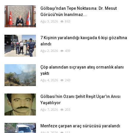
Gölbaşı'ndan Tepe Noktasına: Dr. Mesut
Görücü'nün İnanılmaz...
Ağu 3, 2026
863
‎7 Kişinin yaralandığı kavgada 6 kişi gözaltına
alındı
Ağu 2, 2026
459
Çöp alanından sıçrayan ateş ormanlık alanı
yaktı
Ağu 4, 2026
243
Gölbasi'nin Ozanı Şehit Reşit Uçar'ın Anısı
Yaşatılıyor
Ağu 7, 2026
203
Menfeze çarpan araç sürücüsü yaralandı
Ağu 9, 2026
111