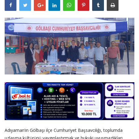
DİĞER
YAZARLARIMIZ
ÖZEL ANKETLER
Adıyaman’ın Gölbaşı ilçe Cumhuriyet Başsavcılığı, toplumda
uzlaşma kültürünü yaygınlaştırmak ve hukuki uyuşmazlıkları