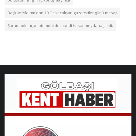
bu durumla ilgili hiç konuşmayınca
Başkan Yıldırım'dan 10 Ocak çalışan gazeteciler günü mesajı
Şarampole uçan otomobilde maddi hasar meydana geldi.