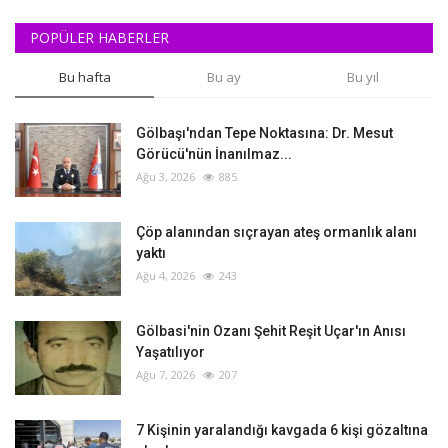
POPÜLER HABERLER
Bu hafta
Bu ay
Bu yıl
Gölbaşı'ndan Tepe Noktasına: Dr. Mesut
Görücü'nün İnanılmaz...
Ağu 3, 2026
885
Çöp alanından sıçrayan ateş ormanlık alanı
yaktı
Ağu 4, 2026
243
Gölbasi'nin Ozanı Şehit Reşit Uçar'ın Anısı
Yaşatılıyor
Ağu 7, 2026
207
‎7 Kişinin yaralandığı kavgada 6 kişi gözaltına