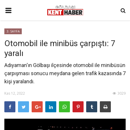
ANA SAYFA
3. SAYFA
İLETIŞIM
Otomobil ile minibüs çarpıştı: 7
3. SAYFA
yaralı
GÜNDEM
Adıyaman'ın Gölbaşı ilçesinde otomobil ile minibüsün
YAŞAM
çarpışması sonucu meydana gelen trafik kazasında 7
SAĞLIK
kişi yaralandı.
SİYASET
Kas 12, 2022
3029
KÜNYE
MALATYA
SPOR