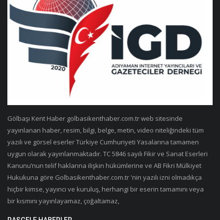
Gölbaşı Kent Haber golbasikenthaber.com.tr web sitesinde
yayınlanan haber, resim, bilgi, belge, metin, video niteliğindeki tüm
yazılı ve görsel eserler Türkiye Cumhuriyeti Yasalarına tamamen
uygun olarak yayınlanmaktadır. TC 5846 sayılı Fikir ve Sanat Eserleri
Kanunu’nun telif haklarına ilişkin hükümlerine ve AB Fikri Mülkiyet
Hukukuna göre Golbasikenthaber.com.tr 'nin yazılı izni olmadıkça
hiçbir kimse, yayıncı ve kuruluş, herhangi bir eserin tamamını veya
bir kısmını yayınlayamaz, çoğaltamaz,