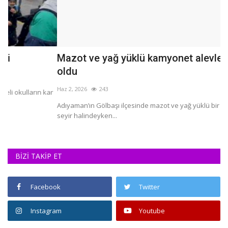
Mazot ve yağ yüklü kamyonet alevlere teslim
Y
oldu
Eyl
Haz 2, 2026
243
ar
Ad
Adıyaman’ın Gölbaşı ilçesinde mazot ve yağ yüklü bir kamyonet,
seyir halindeyken...
BİZİ TAKİP ET
Facebook
Twitter
Instagram
Youtube