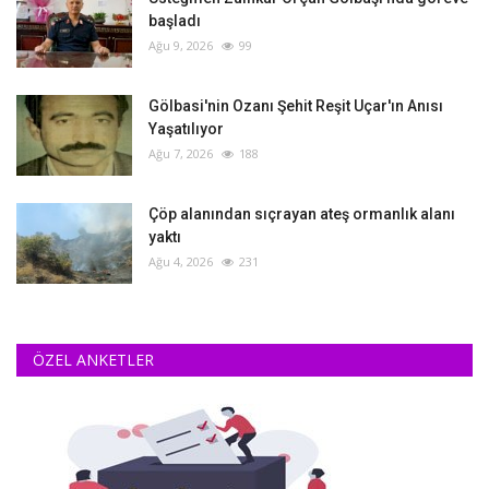
başladı
Ağu 9, 2026
99
Gölbasi'nin Ozanı Şehit Reşit Uçar'ın Anısı
Yaşatılıyor
Ağu 7, 2026
188
Çöp alanından sıçrayan ateş ormanlık alanı
yaktı
Ağu 4, 2026
231
ÖZEL ANKETLER