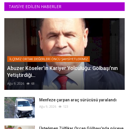
TAVSİYE EDİLEN HABERLER
İLÇEMİZ ORTAK DEĞERLERİ ÖNCÜ ŞAHSİYETLERİMİZ
Abuzer Köseler'in Kariyer Yolculuğu: Gölbaşı'nın
Yetiştirdiği...
Ağu 9, 2026
68
Menfeze çarpan araç sürücüsü yaralandı
Ağu 9, 2026
123
Üsteğmen Zülfikar Orçan Gölbaşı’nda göreve