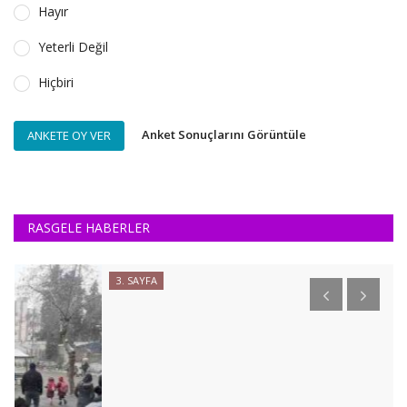
Hayır
Yeterli Değil
Hiçbiri
Anket Sonuçlarını Görüntüle
ANKETE OY VER
RASGELE HABERLER
3. SAYFA