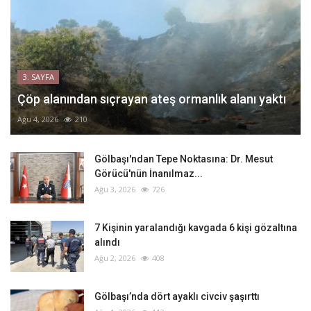
3. SAYFA
Çöp alanından sıçrayan ateş ormanlık alanı yaktı
Ağu 4, 2026
210
Gölbaşı'ndan Tepe Noktasına: Dr. Mesut
Görücü'nün İnanılmaz...
Ağu 3, 2026
726
‎7 Kişinin yaralandığı kavgada 6 kişi gözaltına
alındı
Ağu 2, 2026
408
Gölbaşı’nda dört ayaklı civciv şaşırttı