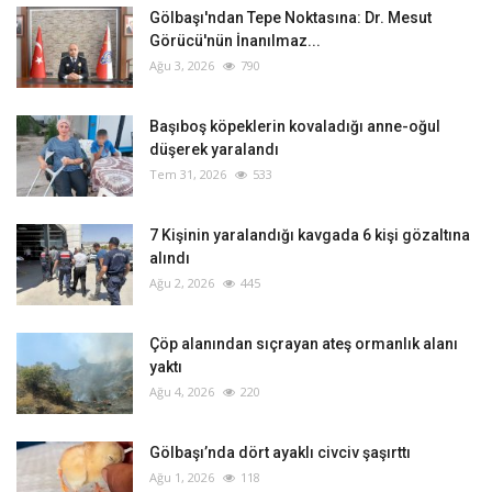
Gölbaşı'ndan Tepe Noktasına: Dr. Mesut
Görücü'nün İnanılmaz...
Ağu 3, 2026
790
Başıboş köpeklerin kovaladığı anne-oğul
düşerek yaralandı
Tem 31, 2026
533
‎7 Kişinin yaralandığı kavgada 6 kişi gözaltına
alındı
Ağu 2, 2026
445
Çöp alanından sıçrayan ateş ormanlık alanı
yaktı
Ağu 4, 2026
220
Gölbaşı’nda dört ayaklı civciv şaşırttı
Ağu 1, 2026
118