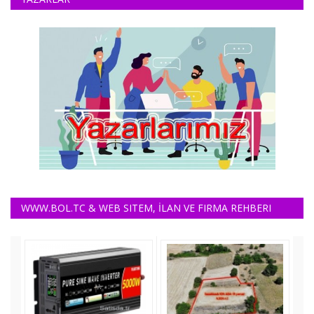
WWW.BOL.TC & WEB SITEM, İLAN VE FIRMA REHBERI