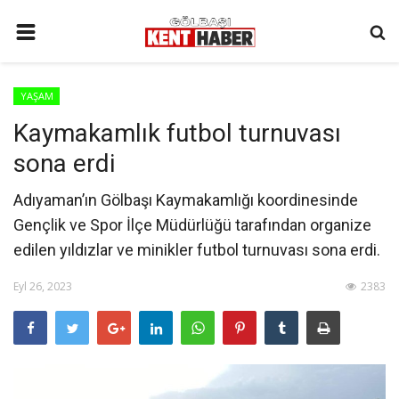
ANA SAYFA
YAŞAM
İLETIŞIM
Kaymakamlık futbol turnuvası
3. SAYFA
sona erdi
GÜNDEM
Adıyaman’ın Gölbaşı Kaymakamlığı koordinesinde
YAŞAM
Gençlik ve Spor İlçe Müdürlüğü tarafından organize
SAĞLIK
edilen yıldızlar ve minikler futbol turnuvası sona erdi.
SİYASET
Eyl 26, 2023
2383
KÜNYE
MALATYA
SPOR