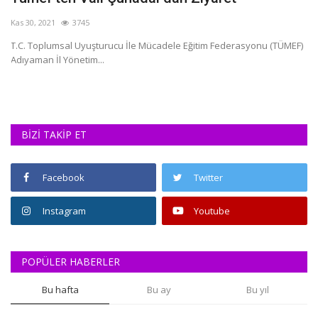
Kas 30, 2021
3745
Oc
T.C. Toplumsal Uyuşturucu İle Mücadele Eğitim Federasyonu (TÜMEF)
Ad
Adıyaman İl Yönetim...
de
BİZİ TAKİP ET
Facebook
Twitter
Instagram
Youtube
POPÜLER HABERLER
Bu hafta
Bu ay
Bu yıl