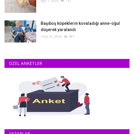
Ağu 1, 2026
112
Başıboş köpeklerin kovaladığı anne-oğul
düşerek yaralandı
Tem 31, 2026
487
ÖZEL ANKETLER
YAZARLAR