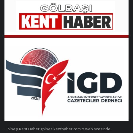
Gölbaşı Kent Haber golbasikenthaber.com.tr web sitesinde