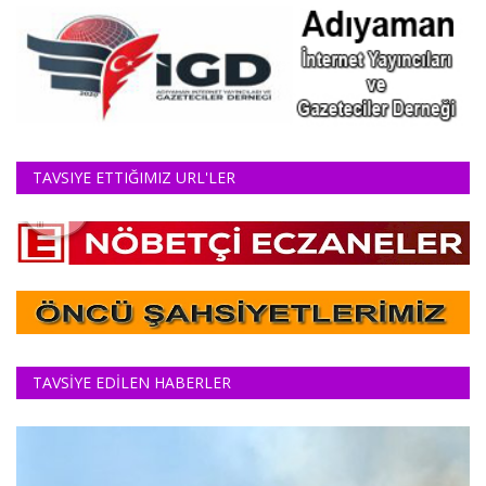
TAVSIYE ETTIĞIMIZ URL'LER
TAVSİYE EDİLEN HABERLER