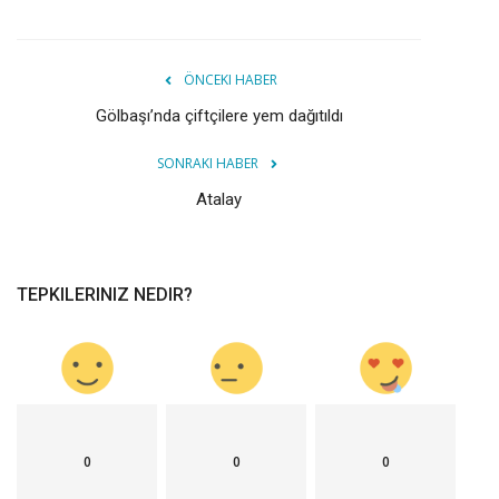
ÖNCEKI HABER
Gölbaşı’nda çiftçilere yem dağıtıldı
SONRAKI HABER
Atalay
TEPKILERINIZ NEDIR?
0
0
0