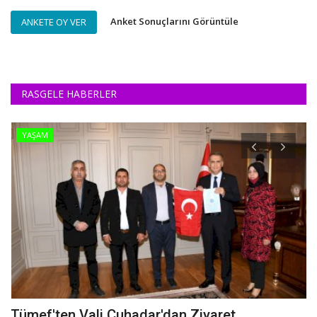
Anket Sonuçlarını Görüntüle
ANKETE OY VER
RASGELE HABERLER
YAŞAM
ı
Tümef'ten Vali Çuhadar'dan Ziyaret
F