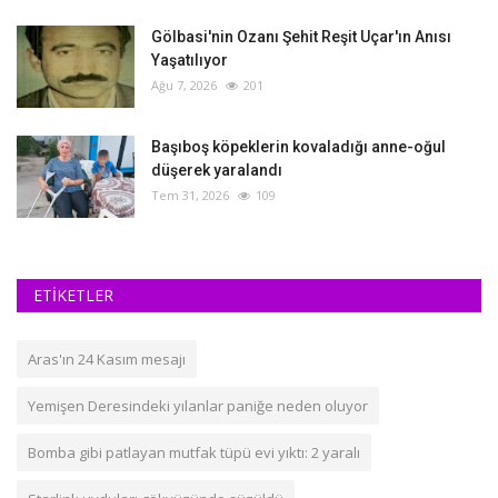
Gölbasi'nin Ozanı Şehit Reşit Uçar'ın Anısı
Yaşatılıyor
Ağu 7, 2026
201
Başıboş köpeklerin kovaladığı anne-oğul
düşerek yaralandı
Tem 31, 2026
109
ETİKETLER
Aras'ın 24 Kasım mesajı
Yemişen Deresindeki yılanlar paniğe neden oluyor
Bomba gibi patlayan mutfak tüpü evi yıktı: 2 yaralı