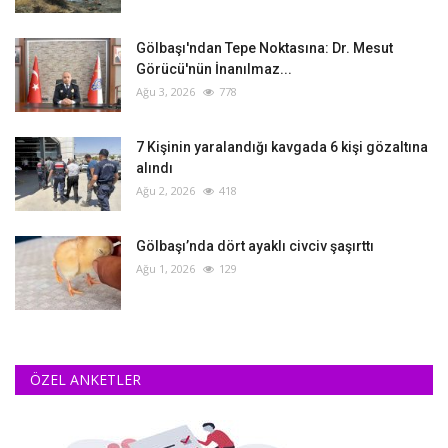
Gölbaşı'ndan Tepe Noktasına: Dr. Mesut
Görücü'nün İnanılmaz...
Ağu 3, 2026
778
‎7 Kişinin yaralandığı kavgada 6 kişi gözaltına
alındı
Ağu 2, 2026
418
Gölbaşı’nda dört ayaklı civciv şaşırttı
Ağu 1, 2026
129
ÖZEL ANKETLER