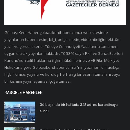
Gölbaşı Kent Haber golbasikenthaber.com.tr web sitesinde
yayınlanan haber, resim, bilgi, belge, metin, video niteliğindeki tüm
yazılı ve görsel eserler Türkiye Cumhuriyeti Yasalarına tamamen
uygun olarak yayınlanmaktadır. TC 5846 sayılı Fikir ve Sanat Eserleri
Kanunu’nun telif haklarına ilişkin hükümlerine ve AB Fikri Mülkiyet
Hukukuna göre Golbasikenthaber.com.tr 'nin yazılı izni olmadıkça
hiçbir kimse, yayıncı ve kuruluş, herhangi bir eserin tamamını veya
bir kısmını yayınlayamaz, çoğaltamaz,
RASGELE HABERLER
Gölbaşı'nda bir haftada 348 adres karantinaya
alındı