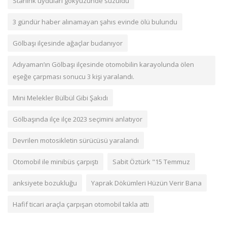
Starlink uyduları gökyüzünde süzüldü
3 gündür haber alınamayan şahıs evinde ölü bulundu
Gölbaşı ilçesinde ağaçlar budanıyor
Adıyaman’ın Gölbaşı ilçesinde otomobilin karayolunda ölen
eşeğe çarpması sonucu 3 kişi yaralandı.
Mini Melekler Bülbül Gibi Şakıdı
Gölbaşında ilçe ilçe 2023 seçimini anlatıyor
Devrilen motosikletin sürücüsü yaralandı
Otomobil ile minibüs çarpıştı
Sabit Öztürk "15 Temmuz
anksiyete bozukluğu
Yaprak Dökümleri Hüzün Verir Bana
Hafif ticari araçla çarpışan otomobil takla attı