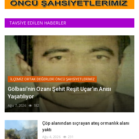
TAVSİYE EDİLEN HABERLER
İLÇEMİZ ORTAK DEĞERLERİ ÖNCÜ ŞAHSİYETLERİMİZ
Gölbasi'nin Ozanı Şehit Reşit Uçar'ın Anısı
Yaşatılıyor
Ağu 7, 2026
182
Çöp alanından sıçrayan ateş ormanlık alanı
yaktı
Ağu 4, 2026
231