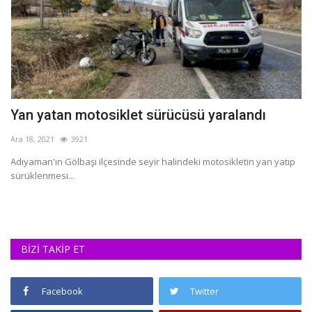
Yan yatan motosiklet sürücüsü yaralandı
M
Ara 18, 2021
3921
Şu
Adıyaman'ın Gölbaşı ilçesinde seyir halindeki motosikletin yan yatıp
Ad
sürüklenmesi...
ya
BİZİ TAKİP ET
Facebook
Twitter