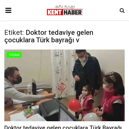
ANA SAYFA
Etiket:
Doktor tedaviye gelen
İLETIŞIM
çocuklara Türk bayrağı v
3. SAYFA
YAŞAM
GÜNDEM
YAŞAM
SAĞLIK
SİYASET
KÜNYE
MALATYA
SPOR
Doktor tedaviye gelen çocuklara Türk Bayrağı