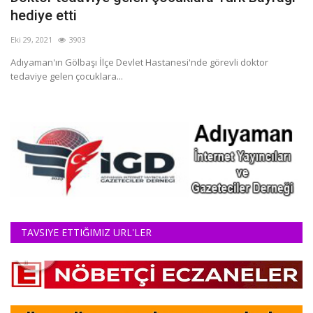
hediye etti
DİĞER
Eki 29, 2021
3903
YAZARLARIMIZ
Adıyaman'ın Gölbaşı İlçe Devlet Hastanesi'nde görevli doktor
ÖZEL ANKETLER
tedaviye gelen çocuklara...
TAVSIYE ETTIĞIMIZ URL'LER