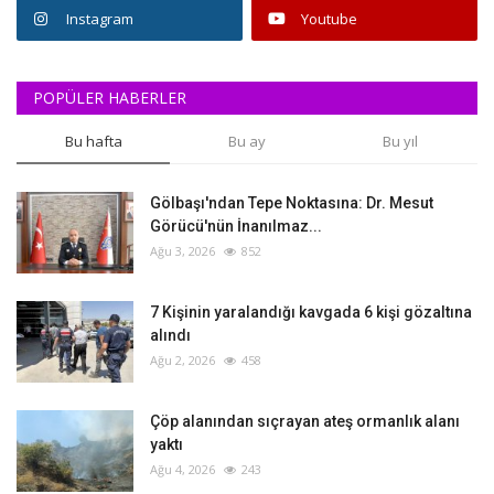
Instagram
Youtube
POPÜLER HABERLER
Bu hafta
Bu ay
Bu yıl
Gölbaşı'ndan Tepe Noktasına: Dr. Mesut
Görücü'nün İnanılmaz...
Ağu 3, 2026
852
‎7 Kişinin yaralandığı kavgada 6 kişi gözaltına
alındı
Ağu 2, 2026
458
Çöp alanından sıçrayan ateş ormanlık alanı
yaktı
Ağu 4, 2026
243