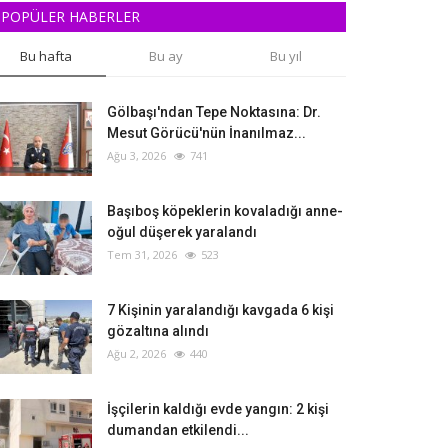
POPÜLER HABERLER
Bu hafta
Bu ay
Bu yıl
Gölbaşı'ndan Tepe Noktasına: Dr.
Mesut Görücü'nün İnanılmaz...
Ağu 3, 2026
741
Başıboş köpeklerin kovaladığı anne-
oğul düşerek yaralandı
Tem 31, 2026
523
‎7 Kişinin yaralandığı kavgada 6 kişi
gözaltına alındı
Ağu 2, 2026
440
İşçilerin kaldığı evde yangın: 2 kişi
dumandan etkilendi...