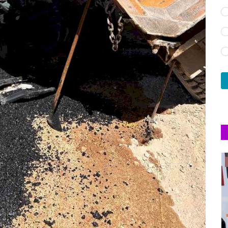
İLÇEMİZ ORTAK DEĞERLERİ ÖNCÜ ŞAHSİYETLERİMİZ