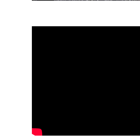
en 15 Temmuz
Atlamak isterken yakınları tara
yakalandı
Mar 25, 2025
832
Harflerle Yazıldı” ‎
Adıyaman’da, psikolojik sorunları olduğu öğrenile
binanın 3.katından...