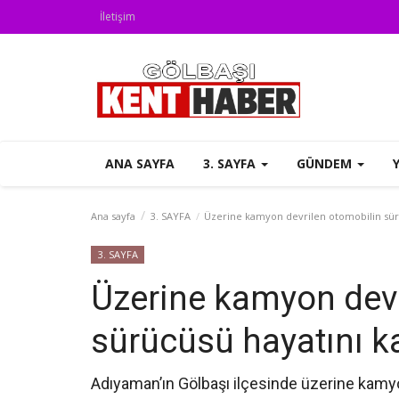
İletişim
ANA SAYFA
3. SAYFA
GÜNDEM
Ana sayfa
3. SAYFA
‎Üzerine kamyon devrilen otomobilin sür
3. SAYFA
‎Üzerine kamyon dev
sürücüsü hayatını k
Adıyaman’ın Gölbaşı ilçesinde üzerine kamyon