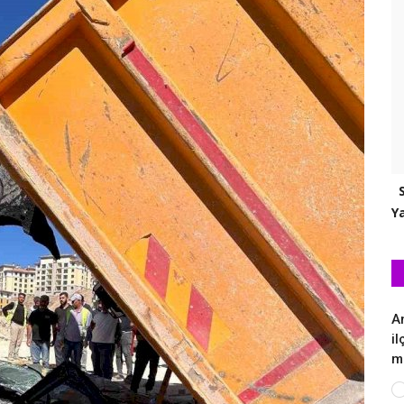
Ya
A
i
m