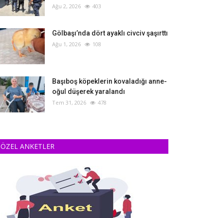
Ağu 2, 2026
403
Gölbaşı’nda dört ayaklı civciv şaşırttı
Ağu 1, 2026
108
Başıboş köpeklerin kovaladığı anne-
oğul düşerek yaralandı
Tem 31, 2026
478
ÖZEL ANKETLER