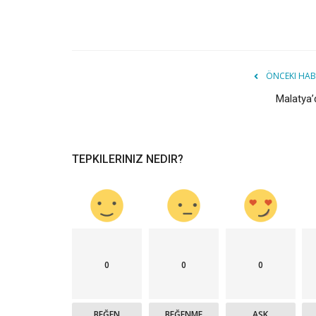
ÖNCEKI HAB
Malatya’
TEPKILERINIZ NEDIR?
0
0
0
BEĞEN
BEĞENME
AŞK