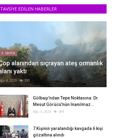
TAVSİYE EDİLEN HABERLER
3. SAYFA
Çöp alanından sıçrayan ateş ormanlık
alanı yaktı
Ağu 4, 2026
190
Gölbaşı'ndan Tepe Noktasına: Dr.
Mesut Görücü'nün İnanılmaz...
Ağu 3, 2026
684
‎7 Kişinin yaralandığı kavgada 6 kişi
gözaltına alındı