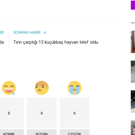
ER
SONRAKI HABER
da
Tırın çarptığı 13 küçükbaş hayvan telef oldu ‎
0
0
0
KOMIK
KIZGIN
ÜZGÜN