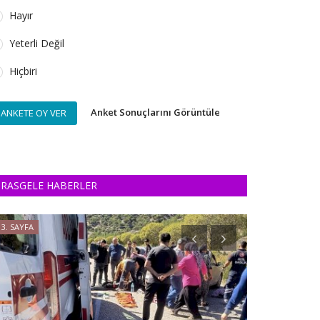
Hayır
Yeterli Değil
Hiçbiri
Anket Sonuçlarını Görüntüle
ANKETE OY VER
RASGELE HABERLER
3. SAYFA
3. SAYFA