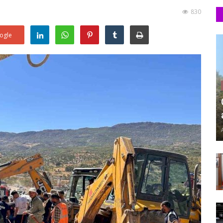
830
ogle