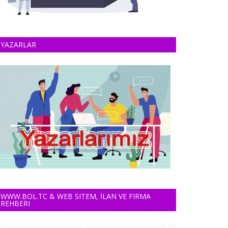
YAZARLAR
WWW.BOL.TC & WEB SITEM, İLAN VE FIRMA
REHBERI