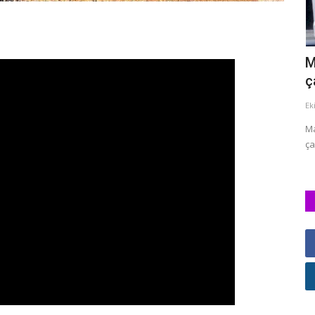
fından
Gölbaşı'nda Terörle Mücadelede Can
M
veren Şehit Korucu İsmet...
ç
Tem 25, 2026
220
Ek
n bir kişi,
1974 Yılında Adıyaman'ın Gölbaşı ilçesinde doğan ve 1996
Ma
yılında Adıyaman Gölbaşı...
ça