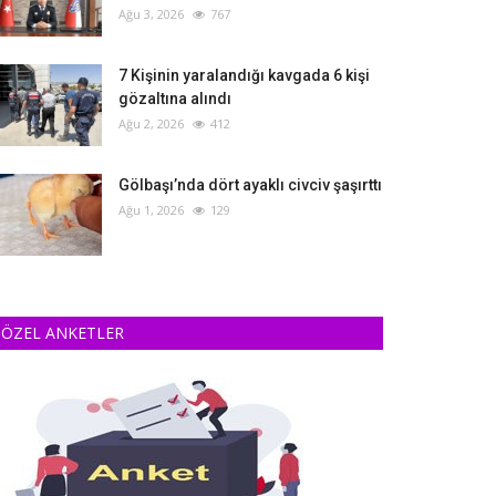
Ağu 3, 2026
767
‎7 Kişinin yaralandığı kavgada 6 kişi
gözaltına alındı
Ağu 2, 2026
412
Gölbaşı’nda dört ayaklı civciv şaşırttı
Ağu 1, 2026
129
ÖZEL ANKETLER