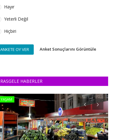
Hayır
Yeterli Değil
Hiçbiri
Anket Sonuçlarını Görüntüle
ANKETE OY VER
RASGELE HABERLER
YAŞAM
GÜNDEM