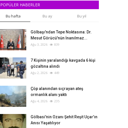
POPÜLER HABERLER
Bu hafta
Bu ay
Bu yıl
Gölbaşı'ndan Tepe Noktasına: Dr.
Mesut Görücü'nün İnanılmaz...
Ağu 3, 2026
839
‎7 Kişinin yaralandığı kavgada 6 kişi
gözaltına alındı
Ağu 2, 2026
449
Çöp alanından sıçrayan ateş
ormanlık alanı yaktı
Ağu 4, 2026
235
Gölbasi'nin Ozanı Şehit Reşit Uçar'ın
Anısı Yaşatılıyor