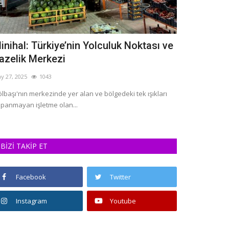
inihal: Türkiye’nin Yolculuk Noktası ve
Sabit Öztü
azelik Merkezi
Bayramı me
y 27, 2025
1043
Ağu 30, 2022
30
lbaşı'nın merkezinde yer alan ve bölgedeki tek ışıkları
Gölbaşı Sabit Özt
panmayan işletme olan...
nedeniyle mesaj y
BİZİ TAKİP ET
Facebook
Twitter
Instagram
Youtube