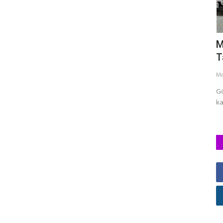
ı
Kahramanmaraş'ta trafik kazası: 3 yaralı
M
T
Kas 12, 2022
5419
Ma
r Mevlid
Kahramanmaraş'ta otomobil ile motosikletin çarpışması
sonucu meydana gelen trafik...
Gö
ka