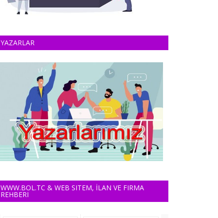
YAZARLAR
WWW.BOL.TC & WEB SITEM, İLAN VE FIRMA
REHBERI