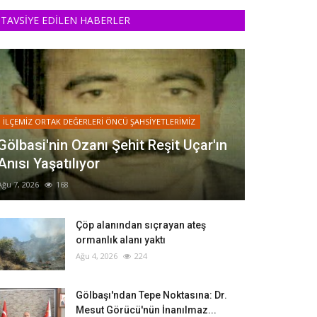
TAVSİYE EDİLEN HABERLER
İLÇEMİZ ORTAK DEĞERLERİ ÖNCÜ ŞAHSİYETLERİMİZ
Gölbasi'nin Ozanı Şehit Reşit Uçar'ın
Anısı Yaşatılıyor
Ağu 7, 2026
168
Çöp alanından sıçrayan ateş
ormanlık alanı yaktı
Ağu 4, 2026
224
Gölbaşı'ndan Tepe Noktasına: Dr.
Mesut Görücü'nün İnanılmaz...