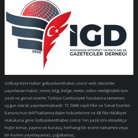
Gölbaşı Kent Haber golbasikenthaber.com.tr web sitesinde
yayınlanan haber, resim, bilgi, belge, metin, video niteliğindeki tüm
yazılı ve görsel eserler Türkiye Cumhuriyeti Yasalarına tamamen
uygun olarak yayınlanmaktadır. TC 5846 sayılı Fikir ve Sanat Eserleri
Kanunu’nun telif haklarına ilişkin hükümlerine ve AB Fikri Mülkiyet
Hukukuna göre Golbasikenthaber.com.tr 'nin yazılı izni olmadıkça
hiçbir kimse, yayıncı ve kuruluş, herhangi bir eserin tamamını veya
bir kısmını yayınlayamaz, çoğaltamaz,