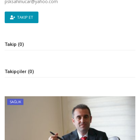
psksahinucar@yahoo.com
DİĞER
TAKIP ET
YAZARLARIMIZ
ÖZEL ANKETLER
Takip (0)
Takipçiler (0)
SAĞLIK