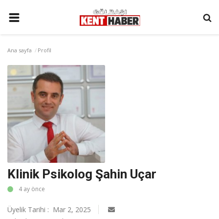
ANA SAYFA
Ana sayfa
Profil
İLETIŞIM
3. SAYFA
GÜNDEM
YAŞAM
SAĞLIK
SİYASET
Klinik Psikolog Şahin Uçar
KÜNYE
4 ay önce
MALATYA
Üyelik Tarihi : Mar 2, 2025
SPOR