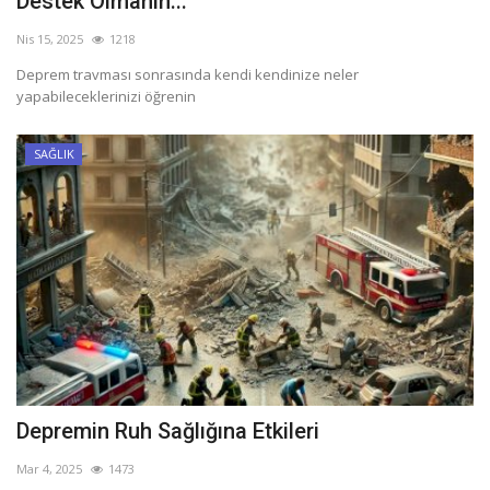
Destek Olmanın...
Nis 15, 2025
1218
Deprem travması sonrasında kendi kendinize neler
yapabileceklerinizi öğrenin
SAĞLIK
Depremin Ruh Sağlığına Etkileri
Mar 4, 2025
1473