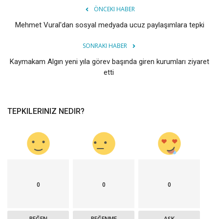
ÖNCEKI HABER
Mehmet Vural'dan sosyal medyada ucuz paylaşımlara tepki
SONRAKI HABER
Kaymakam Algın yeni yıla görev başında giren kurumları ziyaret
etti ‎
TEPKILERINIZ NEDIR?
0
0
0
BEĞEN
BEĞENME
AŞK