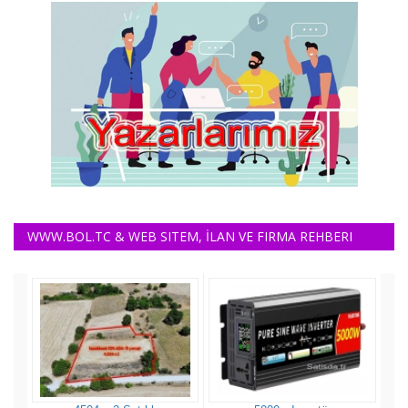
WWW.BOL.TC & WEB SITEM, İLAN VE FIRMA REHBERI