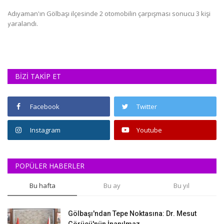
Ma
Adıyaman'ın Gölbaşı ilçesinde 2 otomobilin çarpışması sonucu 3 kişi
yaralandı.
Ma
di
BİZİ TAKİP ET
Facebook
Twitter
Instagram
Youtube
POPÜLER HABERLER
Bu hafta
Bu ay
Bu yıl
Gölbaşı'ndan Tepe Noktasına: Dr. Mesut
Görücü'nün İnanılmaz...