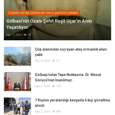
İLÇEMİZ ORTAK DEĞERLERİ ÖNCÜ ŞAHSİYETLERİMİZ
Gölbasi'nin Ozanı Şehit Reşit Uçar'ın Anısı
Yaşatılıyor
Ağu 7, 2026
70
Çöp alanından sıçrayan ateş ormanlık alanı
yaktı
Ağu 4, 2026
211
Gölbaşı'ndan Tepe Noktasına: Dr. Mesut
Görücü'nün İnanılmaz...
Ağu 3, 2026
728
‎7 Kişinin yaralandığı kavgada 6 kişi gözaltına
alındı
Ağu 2, 2026
409