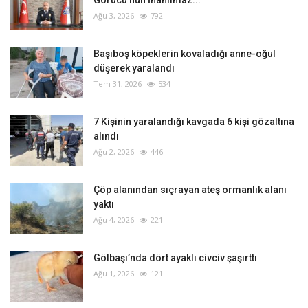
Ağu 3, 2026
792
Başıboş köpeklerin kovaladığı anne-oğul
düşerek yaralandı
Tem 31, 2026
534
‎7 Kişinin yaralandığı kavgada 6 kişi gözaltına
alındı
Ağu 2, 2026
446
Çöp alanından sıçrayan ateş ormanlık alanı
yaktı
Ağu 4, 2026
221
Gölbaşı’nda dört ayaklı civciv şaşırttı
Ağu 1, 2026
121