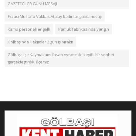
GAZETECİLER GÜNÜ MESAJI
Eczacı Mustafa Vakkas Atalay kadınlar günü mesajı
Kamu personeli engelli
Pamuk fabrikasında yangın
Gölbaşında Hekimler 2 gün iş bıraktı
Gölbaşı İlçe Kaymakamı İhsan Ayrancı ile keyifli bir sohbet
gerçekleştirdik. İlçemiz