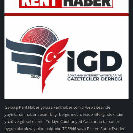
Gölbaşı Kent Haber golbasikenthaber.com.tr web sitesinde
yayınlanan haber, resim, bilgi, belge, metin, video niteliğindeki tüm
yazılı ve görsel eserler Türkiye Cumhuriyeti Yasalarına tamamen
uygun olarak yayınlanmaktadır. TC 5846 sayılı Fikir ve Sanat Eserleri