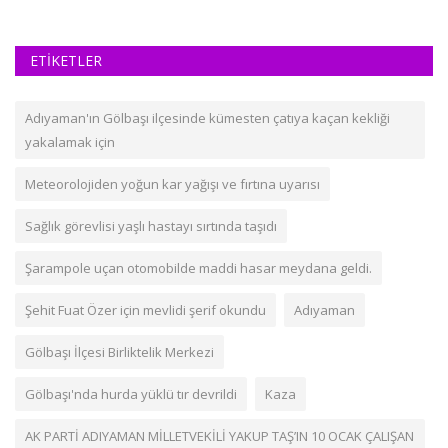
ETİKETLER
Adıyaman'ın Gölbaşı ilçesinde kümesten çatıya kaçan kekliği
yakalamak için
Meteorolojiden yoğun kar yağışı ve fırtına uyarısı
Sağlık görevlisi yaşlı hastayı sırtında taşıdı
Şarampole uçan otomobilde maddi hasar meydana geldi.
Şehit Fuat Özer için mevlidi şerif okundu
Adıyaman
Gölbaşı İlçesi Birliktelik Merkezi
Gölbaşı'nda hurda yüklü tır devrildi
Kaza
AK PARTİ ADIYAMAN MİLLETVEKİLİ YAKUP TAŞ’IN 10 OCAK ÇALIŞAN