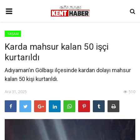
ANA SAYFA
YAŞAM
İLETIŞIM
Karda mahsur kalan 50 işçi
3. SAYFA
kurtarıldı
GÜNDEM
Adıyaman’ın Gölbaşı ilçesinde kardan dolayı mahsur
YAŞAM
kalan 50 kişi kurtarıldı.
SAĞLIK
Ara 31, 2025
510
SİYASET
KÜNYE
MALATYA
SPOR