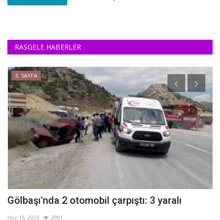
RASGELE HABERLER
3. SAYFA
ı
Gölbaşı'nda 2 otomobil çarpıştı: 3 yaralı
H
y
Haz 15, 2023
2991