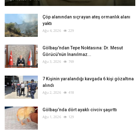
Çöp alanından sıçrayan ateş ormanlık alanı
yaktı
Ağu 4, 2026
229
Gölbaşı'ndan Tepe Noktasına: Dr. Mesut
Görücü'nün İnanılmaz...
Ağu 3, 2026
769
‎7 Kişinin yaralandığı kavgada 6 kişi gözaltına
alındı
Ağu 2, 2026
418
Gölbaşı’nda dört ayaklı civciv şaşırttı
Ağu 1, 2026
129