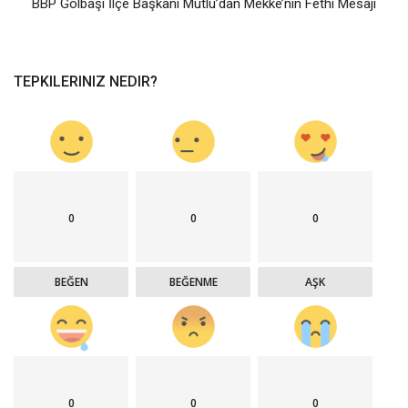
BBP Gölbaşı İlçe Başkanı Mutlu’dan Mekke’nin Fethi Mesajı
TEPKILERINIZ NEDIR?
0
0
0
BEĞEN
BEĞENME
AŞK
0
0
0