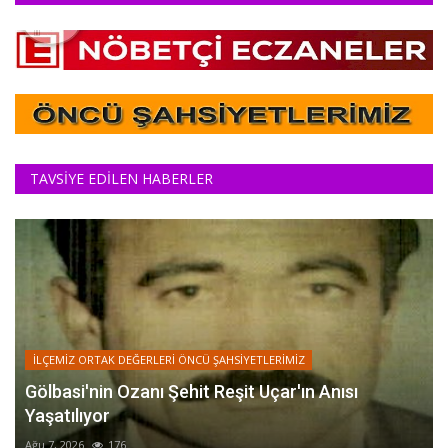
TAVSİYE EDİLEN HABERLER
İLÇEMİZ ORTAK DEĞERLERİ ÖNCÜ ŞAHSİYETLERİMİZ
Gölbasi'nin Ozanı Şehit Reşit Uçar'ın Anısı
Yaşatılıyor
Ağu 7, 2026
176