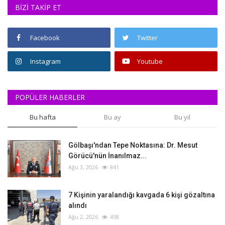
BİZİ TAKİP ET
Facebook
Twitter
Instagram
Youtube
POPÜLER HABERLER
Bu hafta
Bu ay
Bu yıl
Gölbaşı'ndan Tepe Noktasına: Dr. Mesut
Görücü'nün İnanılmaz...
Ağu 3, 2026
841
‎7 Kişinin yaralandığı kavgada 6 kişi gözaltına
alındı
Ağu 2, 2026
458