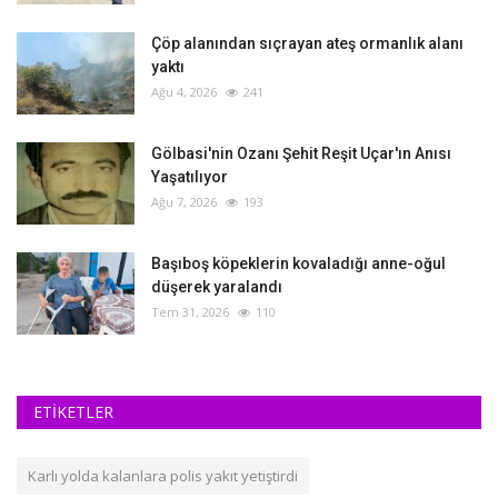
Çöp alanından sıçrayan ateş ormanlık alanı
yaktı
Ağu 4, 2026
241
Gölbasi'nin Ozanı Şehit Reşit Uçar'ın Anısı
Yaşatılıyor
Ağu 7, 2026
193
Başıboş köpeklerin kovaladığı anne-oğul
düşerek yaralandı
Tem 31, 2026
110
ETİKETLER
Karlı yolda kalanlara polis yakıt yetiştirdi