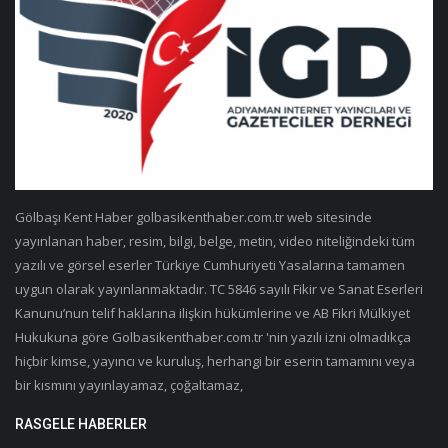
Gölbaşı Kent Haber golbasikenthaber.com.tr web sitesinde
yayınlanan haber, resim, bilgi, belge, metin, video niteliğindeki tüm
yazılı ve görsel eserler Türkiye Cumhuriyeti Yasalarına tamamen
uygun olarak yayınlanmaktadır. TC 5846 sayılı Fikir ve Sanat Eserleri
Kanunu’nun telif haklarına ilişkin hükümlerine ve AB Fikri Mülkiyet
Hukukuna göre Golbasikenthaber.com.tr 'nin yazılı izni olmadıkça
hiçbir kimse, yayıncı ve kuruluş, herhangi bir eserin tamamını veya
bir kısmını yayınlayamaz, çoğaltamaz,
RASGELE HABERLER