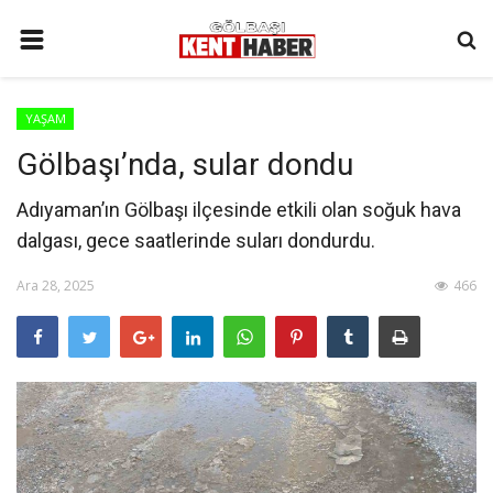
ANA SAYFA
YAŞAM
İLETIŞIM
Gölbaşı’nda, sular dondu
3. SAYFA
Adıyaman’ın Gölbaşı ilçesinde etkili olan soğuk hava
GÜNDEM
dalgası, gece saatlerinde suları dondurdu.
YAŞAM
Ara 28, 2025
466
SAĞLIK
SİYASET
KÜNYE
MALATYA
SPOR