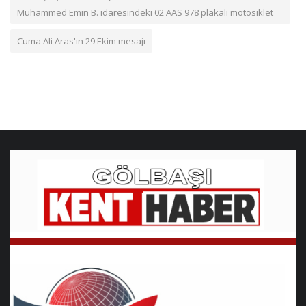
Muhammed Emin B. idaresindeki 02 AAS 978 plakalı motosiklet
Cuma Ali Aras'ın 29 Ekim mesajı