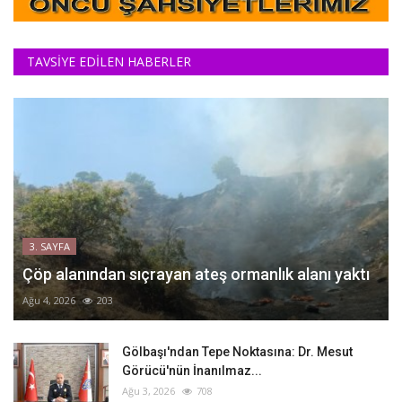
TAVSİYE EDİLEN HABERLER
3. SAYFA
Çöp alanından sıçrayan ateş ormanlık alanı yaktı
Ağu 4, 2026
203
Gölbaşı'ndan Tepe Noktasına: Dr. Mesut
Görücü'nün İnanılmaz...
Ağu 3, 2026
708