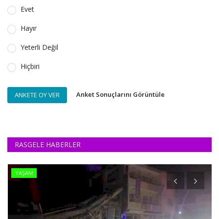
Evet
Hayır
Yeterli Değil
Hiçbiri
Anket Sonuçlarını Görüntüle
ANKETE OY VER
RASGELE HABERLER
YAŞAM