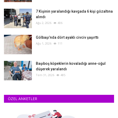
‎7 Kişinin yaralandığı kavgada 6 kişi gözaltına
alındı
Ağu 2, 2026
406
Gölbaşı’nda dört ayaklı civciv şaşırttı
Ağu 1, 2026
111
Başıboş köpeklerin kovaladığı anne-oğul
düşerek yaralandı
Tem 31, 2026
485
ÖZEL ANKETLER