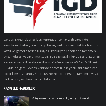
Gölbaşı Kent Haber golbasikenthaber.com.tr web sitesinde
yayınlanan haber, resim, bilgi, belge, metin, video niteliğindeki tüm
yazılı ve görsel eserler Türkiye Cumhuriyeti Yasalarına tamamen
uygun olarak yayınlanmaktadır. TC 5846 sayılı Fikir ve Sanat Eserleri
Kanunu’nun telif haklarına ilişkin hükümlerine ve AB Fikri Mülkiyet
Hukukuna göre Golbasikenthaber.com.tr 'nin yazılı izni olmadıkça
hiçbir kimse, yayıncı ve kuruluş, herhangi bir eserin tamamını veya
bir kısmını yayınlayamaz, çoğaltamaz,
RASGELE HABERLER
Adıyaman’da iki otomobil çarpıştı: 2 yaralı