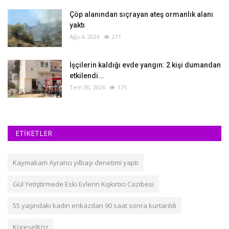
Çöp alanından sıçrayan ateş ormanlık alanı
yaktı
Ağu 4, 2026
211
İşçilerin kaldığı evde yangın: 2 kişi dumandan
etkilendi...
Tem 30, 2026
175
ETİKETLER
Kaymakam Ayrancı yılbaşı denetimi yaptı
Gül Yetiştirmede Eski Evlerin Kışkırtıcı Cazibesi
55 yaşındaki kadın enkazdan 90 saat sonra kurtarıldı
KüreselKriz