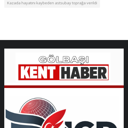
Kazada hayatını kaybeden astsubay toprağa verildi