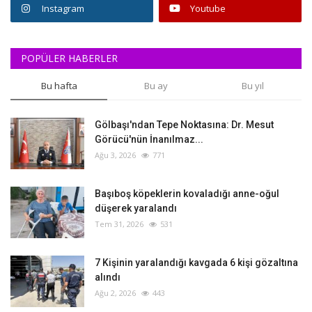
Instagram
Youtube
POPÜLER HABERLER
Bu hafta
Bu ay
Bu yıl
Gölbaşı'ndan Tepe Noktasına: Dr. Mesut
Görücü'nün İnanılmaz...
Ağu 3, 2026
771
Başıboş köpeklerin kovaladığı anne-oğul
düşerek yaralandı
Tem 31, 2026
531
‎7 Kişinin yaralandığı kavgada 6 kişi gözaltına
alındı
Ağu 2, 2026
443