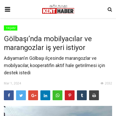
ANA SAYFA
YAŞAM
İLETIŞIM
Gölbaşı’nda mobilyacılar ve
3. SAYFA
marangozlar iş yeri istiyor
GÜNDEM
Adıyaman’ın Gölbaşı ilçesinde marangozlar ve
YAŞAM
mobilyacılar, kooperatifin aktif hale getirilmesi için
SAĞLIK
destek istedi
SİYASET
Mar 1, 2024
2032
KÜNYE
MALATYA
SPOR