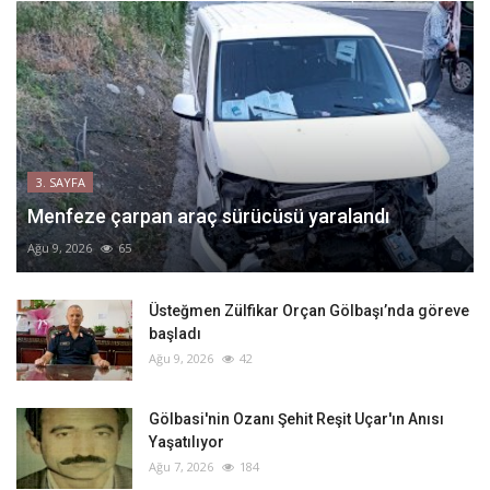
3. SAYFA
Menfeze çarpan araç sürücüsü yaralandı
Ağu 9, 2026
65
Üsteğmen Zülfikar Orçan Gölbaşı’nda göreve
başladı
Ağu 9, 2026
42
Gölbasi'nin Ozanı Şehit Reşit Uçar'ın Anısı
Yaşatılıyor
Ağu 7, 2026
184