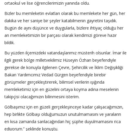
ortaokul ve lise öğrencilerimizin yanında oldu.
Bizler bu memleketin evlatları olarak bu memlekete her gün, her
dakika ve her saniye bir şeyler katabilmenin gayretini taşıdık.
Bugün de aynı düşünce ve duygularla, bizlere ihtiyaç olduğu her
an memleketimizin bir parçası olarak kendimizi göreve hazır
bildik.
Bu yüzden ilçemizdeki vatandaşlarımız müsterih olsunlar. İmar ile
ilgili gerek bölge milletvekilimiz Hüseyin Özhan beyefendiyle
gerekse de konuyla ilgilenen Çevre, Şehircilik ve İklim Değişikliği
Bakan Yardımcımız Vedad Gürgen beyefendiyle birebir
görüşmeler gerçekleştirerek, bilimsel verilerin ışığında
memleketimiz için en güzelini ortaya koyma adına meselenin
takipçisi olacağımızın bilinmesini isterim.
Gölbaşımız için en güzeli gerçekleşinceye kadar çalışacağımızın,
hep birlikte Gölbaşı olduğumuzun unutulmamasını ve yaraların
en kısa zamanda sarılacağından hiç şüphe duyulmamasını rica
ediyorum.” şeklinde konuştu.