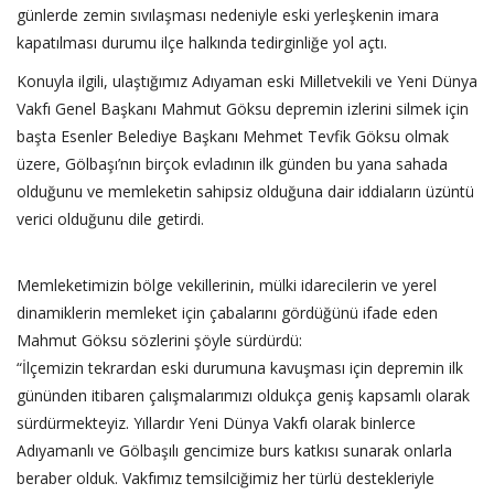
günlerde zemin sıvılaşması nedeniyle eski yerleşkenin imara
kapatılması durumu ilçe halkında tedirginliğe yol açtı.
Konuyla ilgili, ulaştığımız Adıyaman eski Milletvekili ve Yeni Dünya
Vakfı Genel Başkanı Mahmut Göksu depremin izlerini silmek için
başta Esenler Belediye Başkanı Mehmet Tevfik Göksu olmak
üzere, Gölbaşı’nın birçok evladının ilk günden bu yana sahada
olduğunu ve memleketin sahipsiz olduğuna dair iddiaların üzüntü
verici olduğunu dile getirdi.
Memleketimizin bölge vekillerinin, mülki idarecilerin ve yerel
dinamiklerin memleket için çabalarını gördüğünü ifade eden
Mahmut Göksu sözlerini şöyle sürdürdü:
“İlçemizin tekrardan eski durumuna kavuşması için depremin ilk
gününden itibaren çalışmalarımızı oldukça geniş kapsamlı olarak
sürdürmekteyiz. Yıllardır Yeni Dünya Vakfı olarak binlerce
Adıyamanlı ve Gölbaşılı gencimize burs katkısı sunarak onlarla
beraber olduk. Vakfımız temsilciğimiz her türlü destekleriyle