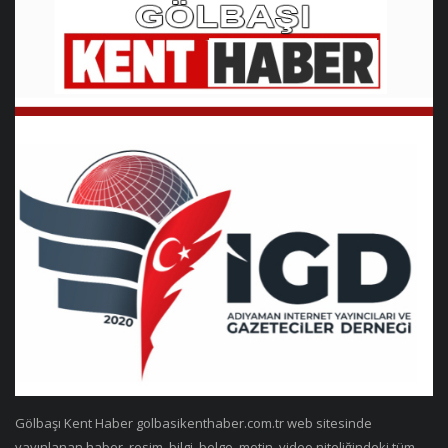
Gölbaşı Kent Haber golbasikenthaber.com.tr web sitesinde
yayınlanan haber, resim, bilgi, belge, metin, video niteliğindeki tüm