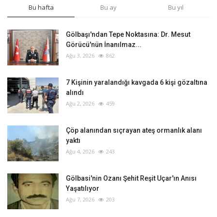
Bu hafta
Bu ay
Bu yıl
Gölbaşı'ndan Tepe Noktasına: Dr. Mesut
Görücü'nün İnanılmaz...
Ağu 3, 2026
862
‎7 Kişinin yaralandığı kavgada 6 kişi gözaltına
alındı
Ağu 2, 2026
459
Çöp alanından sıçrayan ateş ormanlık alanı
yaktı
Ağu 4, 2026
243
Gölbasi'nin Ozanı Şehit Reşit Uçar'ın Anısı
Yaşatılıyor
Ağu 7, 2026
203