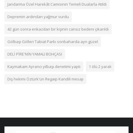
Jandarma Özel Harekât Camisinin Temeli Dualarla Atıldı
Depremin ardından yağmur vurdu
42 gün sonra enkazdan bir kişinin cansız bedeni çıkarıldı
Gölbaşı Gölleri Tabiat Parkı sonbaharda ayrı güzel
DELİ PİRE'NİN YAMALI BOHÇASI
Kaymakam Ayrancı yılbaşı denetimi yaptı
1 ölü 2 yaralı
Diş hekimi Öztürk'ün Regaip Kandili mesajı