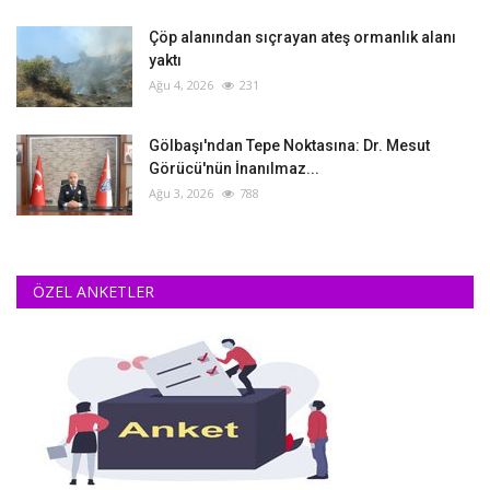
Çöp alanından sıçrayan ateş ormanlık alanı
yaktı
Ağu 4, 2026
231
Gölbaşı'ndan Tepe Noktasına: Dr. Mesut
Görücü'nün İnanılmaz...
Ağu 3, 2026
788
ÖZEL ANKETLER