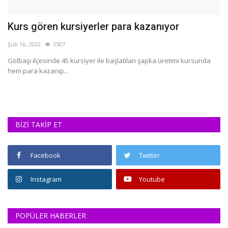
Kurs gören kursiyerler para kazanıyor
M
k
Şub 16, 2022
3507
Te
Gölbaşı ilçesinde 45 kursiyer ile başlatılan şapka üretimi kursunda
hem para kazanıp...
Ad
iç
BİZİ TAKİP ET
Facebook
Twitter
Instagram
Youtube
POPÜLER HABERLER