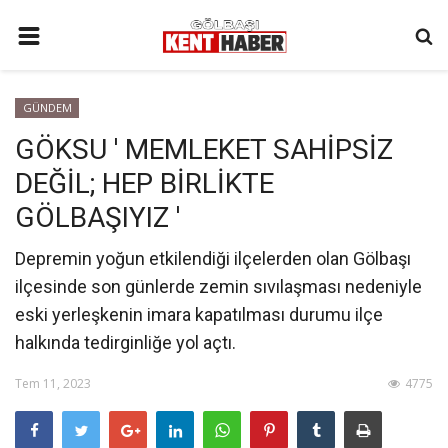
ANA SAYFA
GÜNDEM
İLETIŞIM
GÖKSU ' MEMLEKET SAHİPSİZ
3. SAYFA
DEĞİL; HEP BİRLİKTE
GÜNDEM
GÖLBAŞIYIZ '
YAŞAM
Depremin yoğun etkilendiği ilçelerden olan Gölbaşı
SAĞLIK
ilçesinde son günlerde zemin sıvılaşması nedeniyle
eski yerleşkenin imara kapatılması durumu ilçe
SİYASET
halkında tedirginliğe yol açtı.
KÜNYE
Tem 11, 2023
4775
MALATYA
SPOR