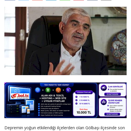
DİĞER
YAZARLARIMIZ
ÖZEL ANKETLER
Depremin yoğun etkilendiği ilçelerden olan Gölbaşı ilçesinde son